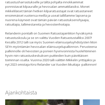
ratsastusharrastukselle ja tältä pohjalta innokkaimmat
ponnistavat kilpauralle ja hevosalan ammattilaisiksi. Monet
mikkeliläiset tämän hetken kilparatsastajat ovat ratsastaneet
ensimmäiset vuotensa meillä ja useat tallillamme lapsena ja
nuorena käyneet ovat tämän päivän ratsastuksenohjaajia,
ratsuttajia, tallimestareita ja hevostenhoitajia.
Relanderin ponitalli on Suomen Ratsastajainliiton hyväksymä
ratsastuskoulu ja se on valittu Vuoden Ratsastustalliksi 2007!
Kesällä 2012 talli sai myös Suomen eläinsuojeluyhdistysten liiton
SEYn myöntämän hevosalan eläinsuojelupalkinnon. Perusteena
palkinnolle oli hevosten ja ponien hyvinvoinnista huolehtiminen
hyvin niin ratsastuskeskuksen puitteiden kuin päivittäisen
toiminnan osalta. Vuonna 2020 talli valittiin Mikkelin yrittäjäksi ja
nyt 2023 omistaja Kirsi Relander sai Vuoden liikuttaja -palkinnon!
Ajankohtaista