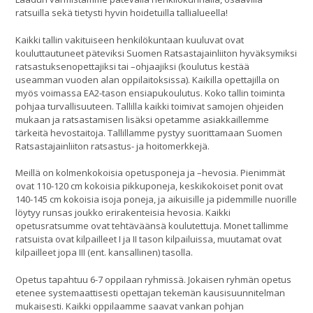
ratsuilla sekä tietysti hyvin hoidetuilla tallialueella!
Kaikki tallin vakituiseen henkilökuntaan kuuluvat ovat
kouluttautuneet päteviksi Suomen Ratsastajainliiton hyväksymiksi
ratsastuksenopettajiksi tai –ohjaajiksi (koulutus kestää
useamman vuoden alan oppilaitoksissa). Kaikilla opettajilla on
myös voimassa EA2-tason ensiapukoulutus. Koko tallin toiminta
pohjaa turvallisuuteen. Tallilla kaikki toimivat samojen ohjeiden
mukaan ja ratsastamisen lisäksi opetamme asiakkaillemme
tärkeitä hevostaitoja. Tallillamme pystyy suorittamaan Suomen
Ratsastajainliiton ratsastus- ja hoitomerkkejä.
Meillä on kolmenkokoisia opetusponeja ja –hevosia. Pienimmät
ovat 110-120 cm kokoisia pikkuponeja, keskikokoiset ponit ovat
140-145 cm kokoisia isoja poneja, ja aikuisille ja pidemmille nuorille
löytyy runsas joukko erirakenteisia hevosia. Kaikki
opetusratsumme ovat tehtäväänsä koulutettuja. Monet tallimme
ratsuista ovat kilpailleet I ja II tason kilpailuissa, muutamat ovat
kilpailleet jopa III (ent. kansallinen) tasolla.
Opetus tapahtuu 6-7 oppilaan ryhmissä. Jokaisen ryhmän opetus
etenee systemaattisesti opettajan tekemän kausisuunnitelman
mukaisesti. Kaikki oppilaamme saavat vankan pohjan