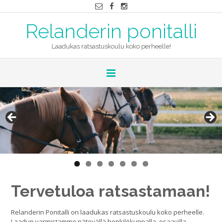
Relanderin ponitalli
Laadukas ratsastuskoulu koko perheelle!
Tervetuloa ratsastamaan!
Relanderin Ponitalli on laadukas ratsastuskoulu koko perheelle.
Laadun varmistamme pätevällä henkilökunnalla, osaavilla