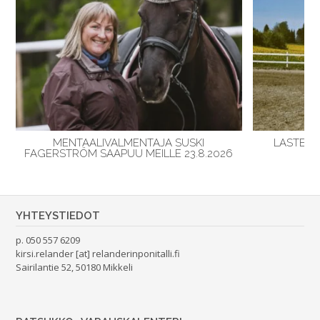
MENTAALIVALMENTAJA SUSKI
LASTEN K
FAGERSTRÖM SAAPUU MEILLE 23.8.2026
YHTEYSTIEDOT
p. 050 557 6209
kirsi.relander [at] relanderinponitalli.fi
Sairilantie 52, 50180 Mikkeli