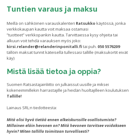
Tuntien varaus ja maksu
Meillä on sähköinen varauskalenteri
Ratsukko
käytössä, jonka
verkkokaupan kautta voit maksaa ostamasi
”tuotteet” verkkopankin kautta. Tarvittaessa kysy ohjeita tai
alkuun voit tehdä varauksen myös joko:
kirsi.relander@relanderinponitalli.fi
tai puh.
050 5576209
tällöin maksat tunnit käteisellä tullessasi tallille (maksukortit eivät
käy)
Mistä lisää tietoa ja oppia?
Suomen Ratsastajainliitto on julkaissut uusille ja miksei
kokeneimmillekin harrastajille ja heidän huoltajilleen koulutuksen
Tallille!
Lainaus SRL:n tiedotteesta:
Mitä olisi hyvä tietää ennen alkeiskurssille osallistumista?
Millainen eläin hevonen on? Mitä hevonen tarvitsee voidakseen
hyvin? Miten tallilla toimitaan turvallisesti?