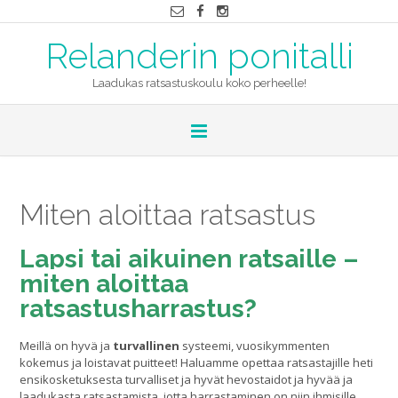
Relanderin ponitalli
Laadukas ratsastuskoulu koko perheelle!
Miten aloittaa ratsastus
Lapsi tai aikuinen ratsaille –
miten aloittaa
ratsastusharrastus?
Meillä on hyvä ja
turvallinen
systeemi, vuosikymmenten
kokemus ja loistavat puitteet! Haluamme opettaa ratsastajille heti
ensikosketuksesta turvalliset ja hyvät hevostaidot ja hyvää ja
laadukasta ratsastamista, jotta harrastaminen on niin ihmisille