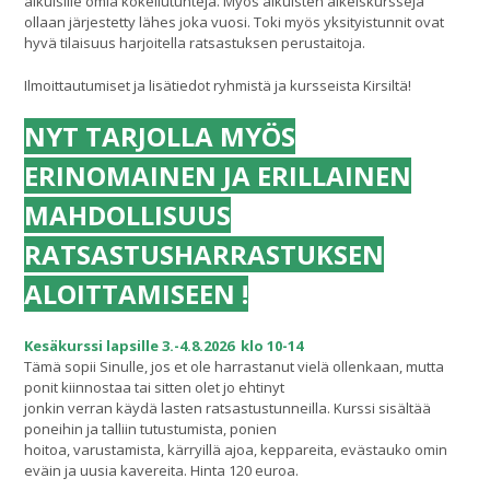
aikuisille omia kokeilutunteja. Myös aikuisten alkeiskursseja
ollaan järjestetty lähes joka vuosi. Toki myös yksityistunnit ovat
hyvä tilaisuus harjoitella ratsastuksen perustaitoja.
Ilmoittautumiset ja lisätiedot ryhmistä ja kursseista Kirsiltä!
NYT TARJOLLA MYÖS
ERINOMAINEN JA ERILLAINEN
MAHDOLLISUUS
RATSASTUSHARRASTUKSEN
ALOITTAMISEEN !
Kesäkurssi lapsille 3.-4.8.2026 klo 10-14
Tämä sopii Sinulle, jos et ole harrastanut vielä ollenkaan, mutta
ponit kiinnostaa tai sitten olet jo ehtinyt
jonkin verran käydä lasten ratsastustunneilla. Kurssi sisältää
poneihin ja talliin tutustumista, ponien
hoitoa, varustamista, kärryillä ajoa, keppareita, evästauko omin
eväin ja uusia kavereita. Hinta 120 euroa.