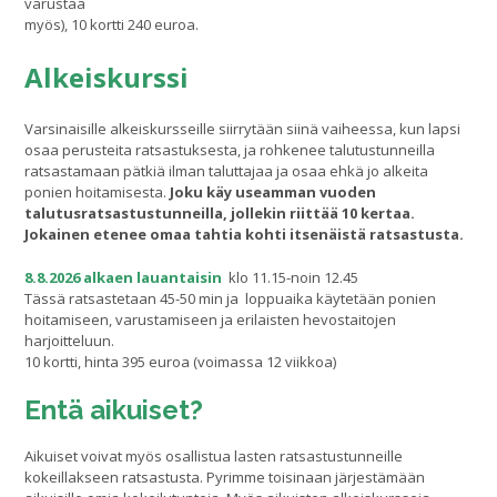
varustaa
myös), 10 kortti 240 euroa.
Alkeiskurssi
Varsinaisille alkeiskursseille siirrytään siinä vaiheessa, kun lapsi
osaa perusteita ratsastuksesta, ja rohkenee talutustunneilla
ratsastamaan pätkiä ilman taluttajaa ja osaa ehkä jo alkeita
ponien hoitamisesta.
Joku käy useamman vuoden
talutusratsastustunneilla, jollekin riittää 10 kertaa.
Jokainen etenee omaa tahtia kohti itsenäistä ratsastusta.
8.8.2026 alkaen
lauantaisin
klo 11.15-noin 12.45
Tässä ratsastetaan 45-50 min ja loppuaika käytetään ponien
hoitamiseen, varustamiseen ja erilaisten hevostaitojen
harjoitteluun.
10 kortti, hinta 395 euroa (voimassa 12 viikkoa)
Entä aikuiset?
Aikuiset voivat myös osallistua lasten ratsastustunneille
kokeillakseen ratsastusta. Pyrimme toisinaan järjestämään