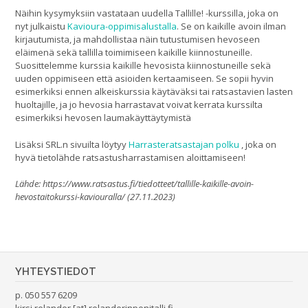
Näihin kysymyksiin vastataan uudella Tallille! -kurssilla, joka on
nyt julkaistu
Kavioura-oppimisalustalla
. Se on kaikille avoin ilman
kirjautumista, ja mahdollistaa näin tutustumisen hevoseen
eläimenä sekä tallilla toimimiseen kaikille kiinnostuneille.
Suosittelemme kurssia kaikille hevosista kiinnostuneille sekä
uuden oppimiseen että asioiden kertaamiseen. Se sopii hyvin
esimerkiksi ennen alkeiskurssia käytäväksi tai ratsastavien lasten
huoltajille, ja jo hevosia harrastavat voivat kerrata kurssilta
esimerkiksi hevosen laumakäyttäytymistä
Lisäksi SRL.n sivuilta löytyy
Harrasteratsastajan polku
, joka on
hyvä tietolähde ratsastusharrastamisen aloittamiseen!
Lähde: https://www.ratsastus.fi/tiedotteet/tallille-kaikille-avoin-
hevostaitokurssi-kaviouralla/ (27.11.2023)
YHTEYSTIEDOT
p. 050 557 6209
kirsi.relander [at] relanderinponitalli.fi