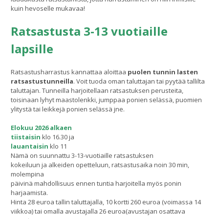
kuin hevoselle mukavaa!
Ratsastusta 3-13 vuotiaille
lapsille
Ratsastusharrastus kannattaa aloittaa
puolen tunnin lasten
ratsastustunneilla
. Voit tuoda oman taluttajan tai pyytää tallilta
taluttajan. Tunneilla harjoitellaan ratsastuksen perusteita,
toisinaan lyhyt maastolenkki, jumppaa ponien selässä, puomien
ylitystä tai leikkejä ponien selässä jne.
Elokuu 2026 alkaen
tiistaisin
klo 16.30 ja
lauantaisin
klo 11
Nämä on suunnattu 3-13-vuotiaille ratsastuksen
kokeiluun ja alkeiden opetteluun, ratsastusaika noin 30 min,
molempina
päivinä mahdollisuus ennen tuntia harjoitella myös ponin
harjaamista.
Hinta 28 euroa tallin taluttajalla, 10 kortti 260 euroa (voimassa 14
viikkoa) tai omalla avustajalla 26 euroa(avustajan osattava