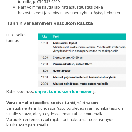
tunnille, p. 050 557 6209.
Näin voimme käydä läpi ratsastustaustasi sekä
hevostoiveesi ja sopivan tasoinen ryhmä löytyy helpoiten.
Tunnin varaaminen Ratsukon kautta
Luo itsellesi
tunnus
Ratsukkoon.ks.
ohjeet tunnuksen luomiseen
ja
Varaa omalle tasollesi sopiva tunti
, näet
tason
varauskalenterin kohdasta
Taso
. Jos olet epävarma, mikä taso on
sinulle sopiva, ole yhteydessä ensin tallille soittamalla.
Varauskalenterissa voit rajata tuntihakua halutessasi myös
kuukauden perusteella.