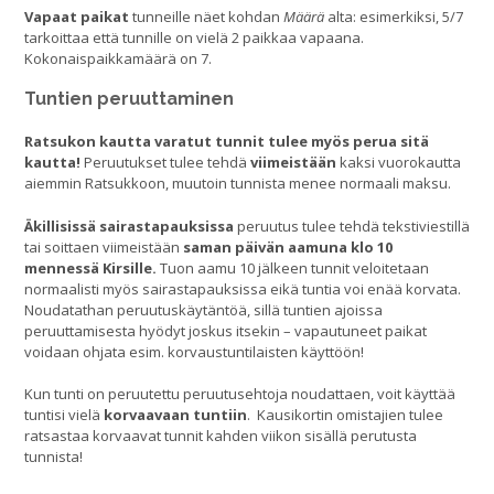
Vapaat paikat
tunneille näet kohdan
Määrä
alta: esimerkiksi, 5/7
tarkoittaa että tunnille on vielä 2 paikkaa vapaana.
Kokonaispaikkamäärä on 7.
Tuntien peruuttaminen
Ratsukon kautta varatut tunnit tulee myös perua sitä
kautta!
Peruutukset tulee tehdä
viimeistään
kaksi vuorokautta
aiemmin Ratsukkoon, muutoin tunnista menee normaali maksu.
Äkillisissä sairastapauksissa
peruutus tulee tehdä tekstiviestillä
tai soittaen viimeistään
saman päivän aamuna klo 10
mennessä Kirsille.
Tuon aamu 10 jälkeen tunnit veloitetaan
normaalisti myös sairastapauksissa eikä tuntia voi enää korvata.
Noudatathan peruutuskäytäntöä, sillä tuntien ajoissa
peruuttamisesta hyödyt joskus itsekin – vapautuneet paikat
voidaan ohjata esim. korvaustuntilaisten käyttöön!
Kun tunti on peruutettu peruutusehtoja noudattaen, voit käyttää
tuntisi vielä
korvaavaan tuntiin
. Kausikortin omistajien tulee
ratsastaa korvaavat tunnit kahden viikon sisällä perutusta
tunnista!