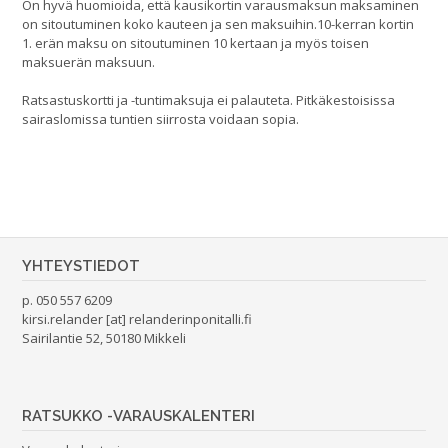
On hyvä huomioida, että kausikortin varausmaksun maksaminen
on sitoutuminen koko kauteen ja sen maksuihin.10-kerran kortin
1. erän maksu on sitoutuminen 10 kertaan ja myös toisen
maksuerän maksuun.
Ratsastuskortti ja -tuntimaksuja ei palauteta. Pitkäkestoisissa
sairaslomissa tuntien siirrosta voidaan sopia.
YHTEYSTIEDOT
p. 050 557 6209
kirsi.relander [at] relanderinponitalli.fi
Sairilantie 52, 50180 Mikkeli
RATSUKKO -VARAUSKALENTERI