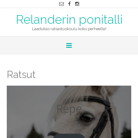
Relanderin ponitalli
Laadukas ratsastuskoulu koko perheelle!
Ratsut
Repe